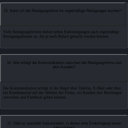
15. Kann ich die Reinigungsfirma für regelmäßige Reinigungen buchen?
Viele Reinigungsfirmen bieten neben Endreinigungen auch regelmäßige
Reinigungsdienste an, die je nach Bedarf gebucht werden können.
16. Wie erfolgt die Kommunikation zwischen der Reinigungsfirma und
dem Kunden?
Die Kommunikation erfolgt in der Regel über Telefon, E-Mail oder über
ein Kundenportal auf der Website der Firma, wo Kunden ihre Buchungen
verwalten und Feedback geben können.
17. Gibt es spezielle Saisonzeiten, in denen eine Endreinigung teurer
sein könnte?