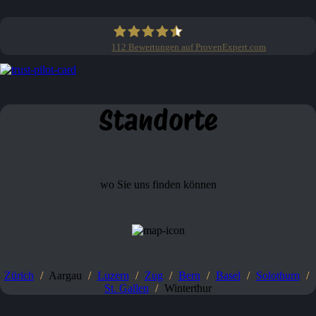
112
Bewertungen auf ProvenExpert.com
Clean Profis
Standorte
wo Sie uns finden können
Zürich
/
Aargau
/
Luzern
/
Zug
/
Bern
/
Basel
/
Solothurn
/
St. Gallen
/
Winterthur