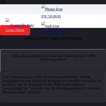
FAQ über die Clean & Umzug Profis
078 720 80 05
AG
Gratis Offerte
info@cleanprofis.ch
Häufig gestellte Fragen zur Reinigung
1. Was genau versteht man unter einer Endreinigung mit 100%
Abnahmegarantie?
Eine Endreinigung mit 100% Abnahmegarantie bedeutet, dass die
Reinigungsfirma eine gründliche Reinigung der Immobilie durchführt und
garantiert, dass die Reinigung bei der Wohnungsübergabe den
Anforderungen des Vermieters oder der Verwaltung entspricht, ohne dass
Nachbesserungen nötig sind.