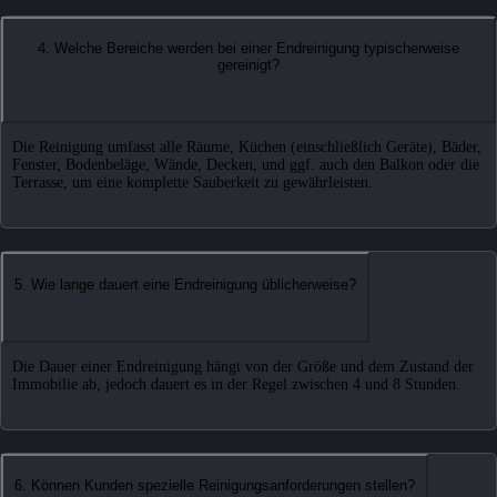
4. Welche Bereiche werden bei einer Endreinigung typischerweise
gereinigt?
Die Reinigung umfasst alle Räume, Küchen (einschließlich Geräte), Bäder,
Fenster, Bodenbeläge, Wände, Decken, und ggf. auch den Balkon oder die
Terrasse, um eine komplette Sauberkeit zu gewährleisten.
5. Wie lange dauert eine Endreinigung üblicherweise?
Die Dauer einer Endreinigung hängt von der Größe und dem Zustand der
Immobilie ab, jedoch dauert es in der Regel zwischen 4 und 8 Stunden.
6. Können Kunden spezielle Reinigungsanforderungen stellen?