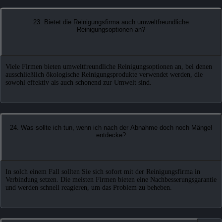
23. Bietet die Reinigungsfirma auch umweltfreundliche
Reinigungsoptionen an?
Viele Firmen bieten umweltfreundliche Reinigungsoptionen an, bei denen
ausschließlich ökologische Reinigungsprodukte verwendet werden, die
sowohl effektiv als auch schonend zur Umwelt sind.
24. Was sollte ich tun, wenn ich nach der Abnahme doch noch Mängel
entdecke?
In solch einem Fall sollten Sie sich sofort mit der Reinigungsfirma in
Verbindung setzen. Die meisten Firmen bieten eine Nachbesserungsgarantie
und werden schnell reagieren, um das Problem zu beheben.