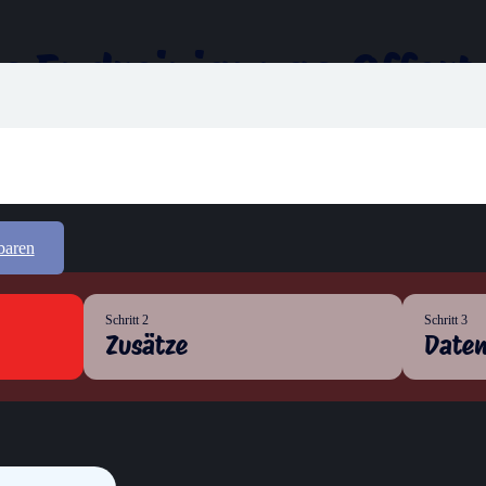
is
Endreinigungs-Offerte
nnert kürzester Zeit eine kostenlose Offerte zu einem fairen Preis! La
baren
Schritt 2
Schritt 3
Zusätze
Date