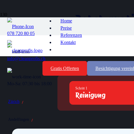
Jetz
t grat
Home
Preise
078 720 80 05
Referenzen
Kontakt
Füllen Sie das untenstehende Formular aus und erhalten Sie i
info@cleanprofis.ch
Gratis Offerten
Besichtigung verein
Mo-Sa: 07:30 bis 18:00
Schritt 1
Reinigung
Zürich
Andelfingen