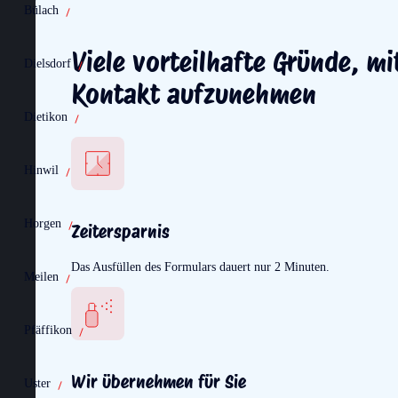
Bülach
Viele vorteilhafte Gründe, mi
Dielsdorf
Kontakt aufzunehmen
Dietikon
Hinwil
Horgen
Zeitersparnis
Das Ausfüllen des Formulars dauert nur 2 Minuten.
Meilen
Pfäffikon
Wir übernehmen für Sie
Uster