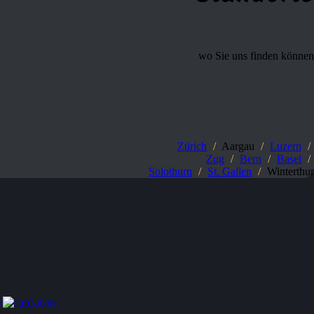
wo Sie uns finden können
Zürich
/
Aargau
/
Luzern
/
Zug
/
Bern
/
Basel
/
Solothurn
/
St. Gallen
/
Winterthur